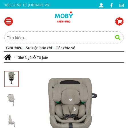
WELCOME TO JOIEBABY.VN!
Giới thiệu
Sự kiện báo chí
Góc chia sẻ
Ghế Ngồi Ô Tô Joie