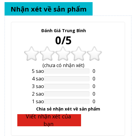
Nhận xét về sản phẩm
Đánh Giá Trung Bình
0/5
(
chưa có
nhận xét)
5 sao
0
NAN%
Complete
4 sao
0
NAN%
Complete
3 sao
0
NAN%
Complete
2 sao
0
NAN%
Complete
1 sao
0
NAN%
Complete
Chia sẻ nhận xét về sản phẩm
Viết nhận xét của
bạn