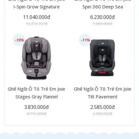
I-Spin Grow Signature
Spin 360 Deep Sea
Eclipse R
11.040.000đ
6.230.000đ
12.272.727đ
7.000.000đ
-19%
-11%
Ghế Ngồi Ô Tô Trẻ Em Joie
Ghế Ngồi Ô Tô Trẻ Em Joie
Stages Gray Flannel
Tilt Pavement
3.830.000đ
2.585.000đ
4.715.000đ
2.900.000đ