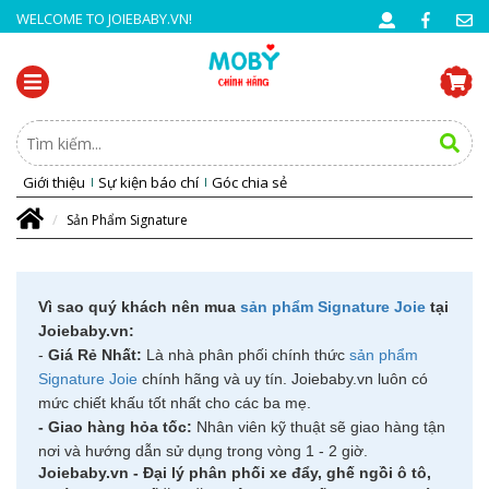
WELCOME TO JOIEBABY.VN!
Giới thiệu
Sự kiện báo chí
Góc chia sẻ
Sản Phẩm Signature
Vì sao quý khách nên mua
sản phẩm Signature Joie
tại
Joiebaby.vn:
-
Giá Rẻ Nhất:
Là nhà phân phối chính thức
sản phẩm
Signature Joie
chính hãng và uy tín. Joiebaby.vn
luôn có
mức chiết khấu tốt nhất cho các ba mẹ.
- Giao hàng hỏa tốc:
Nhân viên kỹ thuật sẽ giao hàng tận
nơi và hướng dẫn sử dụng trong vòng 1 - 2 giờ.
Joiebaby.vn - Đại lý phân phối xe đẩy, ghế ngồi ô tô,