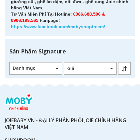
giường cũi, ghế ăn dặm, nôi đưa - ghế rung Joie chính
hãng Việt Nam.
Tư Vấn Miễn Phí Tại Hotline:
0986.680.500 &
0906.199.565
Fanpage:
https://www.facebook.com/mobyshoptreem/
Sản Phẩm Signature
Danh mục
JOIEBABY.VN - ĐẠI LÝ PHÂN PHỐI JOIE CHÍNH HÃNG
VIỆT NAM