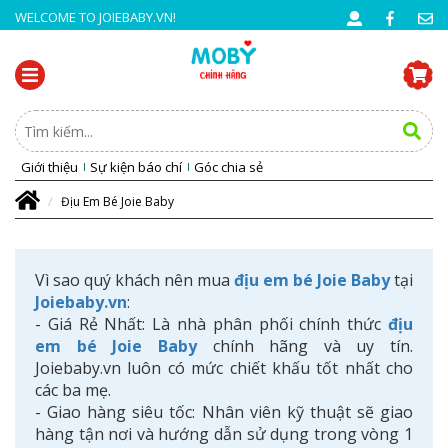
WELCOME TO JOIEBABY.VN!
Giới thiệu
Sự kiện báo chí
Góc chia sẻ
Địu Em Bé Joie Baby
Vì sao quý khách nên mua
địu em bé Joie Baby
tại
Joiebaby.vn
:
- Giá Rẻ Nhất: Là nhà phân phối chính thức
địu
em bé Joie Baby
chính hãng và uy tín.
Joiebaby.vn luôn có mức chiết khấu tốt nhất cho
các ba mẹ.
- Giao hàng siêu tốc: Nhân viên kỹ thuật sẽ giao
hàng tận nơi và hướng dẫn sử dụng trong vòng 1