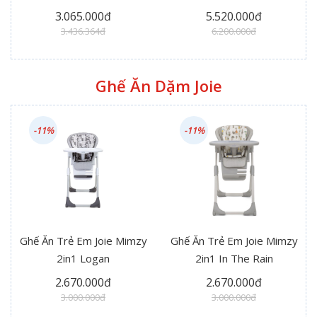
Snooze Linen Gray
In The Rain
3.065.000đ
5.520.000đ
3.436.364đ
6.200.000đ
Ghế Ăn Dặm Joie
-11%
-11%
Ghế Ăn Trẻ Em Joie Mimzy
Ghế Ăn Trẻ Em Joie Mimzy
2in1 Logan
2in1 In The Rain
2.670.000đ
2.670.000đ
3.000.000đ
3.000.000đ