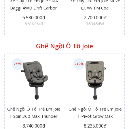
Xe Đẩy Trẻ Em Joie SMA
Xe Đẩy Trẻ Em Joie Muze
Baggi 4WD Drift Carbon
LX W/ FM Coal
6.580.000đ
2.700.000đ
8.836.364đ
3.534.545đ
Ghế Ngồi Ô Tô Joie
-11%
-12%
Ghế Ngồi Ô Tô Trẻ Em Joie
Ghế Ngồi Ô Tô Trẻ Em Joie
I-Spin 360 Max Thunder
I-Pivot Grow Oak
8.740.000đ
8.235.000đ