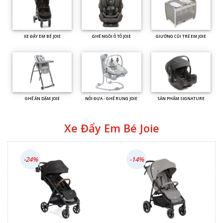
XE ĐẨY EM BÉ JOIE
GHẾ NGỒI Ô TÔ JOIE
GIƯỜNG CŨI TRẺ EM JOIE
GHẾ ĂN DẶM JOIE
NÔI ĐƯA - GHẾ RUNG JOIE
SẢN PHẨM SIGNATURE
Xe Đẩy Em Bé Joie
-24%
-14%