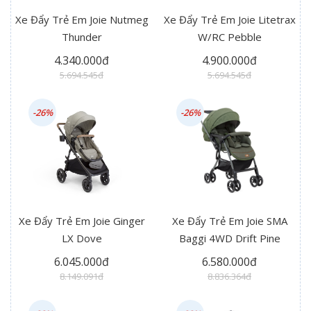
Xe Đẩy Trẻ Em Joie Nutmeg
Xe Đẩy Trẻ Em Joie Litetrax
Thunder
W/RC Pebble
4.340.000đ
4.900.000đ
5.694.545đ
5.694.545đ
-26%
-26%
Xe Đẩy Trẻ Em Joie Ginger
Xe Đẩy Trẻ Em Joie SMA
LX Dove
Baggi 4WD Drift Pine
6.045.000đ
6.580.000đ
8.149.091đ
8.836.364đ