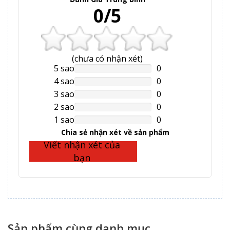
0/5
(
chưa có
nhận xét)
5 sao
0
NAN%
Complete
4 sao
0
NAN%
Complete
3 sao
0
NAN%
Complete
2 sao
0
NAN%
Complete
1 sao
0
NAN%
Complete
Chia sẻ nhận xét về sản phẩm
Viết nhận xét của
bạn
Sản phẩm cùng danh mục