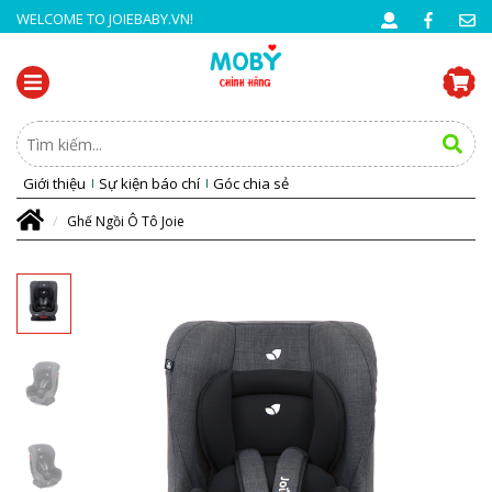
WELCOME TO JOIEBABY.VN!
Giới thiệu
Sự kiện báo chí
Góc chia sẻ
Ghế Ngồi Ô Tô Joie