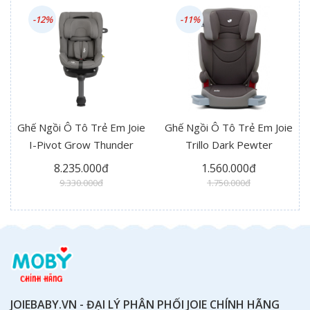
-12%
-11%
Ghế Ngồi Ô Tô Trẻ Em Joie
Ghế Ngồi Ô Tô Trẻ Em Joie
I-Pivot Grow Thunder
Trillo Dark Pewter
8.235.000đ
1.560.000đ
9.330.000đ
1.750.000đ
JOIEBABY.VN - ĐẠI LÝ PHÂN PHỐI JOIE CHÍNH HÃNG